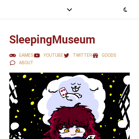
SleepingMuseum
GAMES
YOUTUBE
TWITTER
GOODS
ABOUT